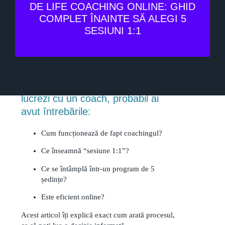
DE LIFE COACHING ONLINE: GHID
COMPLET ÎNAINTE SĂ ALEGI 5
SESIUNI 1:1
Dacă te-ai gândit vreodată să
lucrezi cu un coach, probabil ai
avut întrebările:
Cum funcționează de fapt coachingul?
Ce înseamnă “sesiune 1:1”?
Ce se întâmplă într-un program de 5
ședințe?
Este eficient online?
Acest articol îți explică exact cum arată procesul,